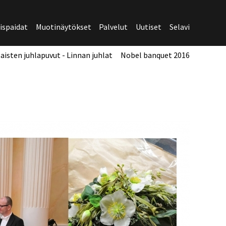
spaidat
Muotinäytökset
Palvelut
Uutiset
Selavi
aisten juhlapuvut - Linnan juhlat
Nobel banquet 2016