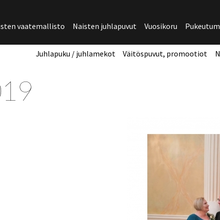
isten vaatemallisto
Naisten juhlapuvut
Vuosikoru
Pukeutumi
Juhlapuku / juhlamekot
Väitöspuvut, promootiot
N
019