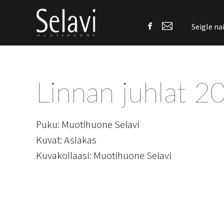
Seigle na
Linnan juhlat 2
Puku: Muotihuone Selavi
Kuvat: Asiakas
Kuvakollaasi: Muotihuone Selavi