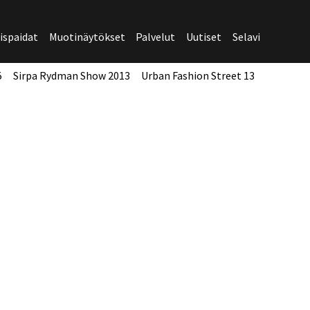
spaidat
Muotinäytökset
Palvelut
Uutiset
Selavi
5
Sirpa Rydman Show 2013
Urban Fashion Street 13