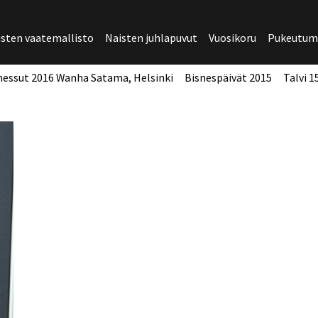
isten vaatemallisto
Naisten juhlapuvut
Vuosikoru
Pukeutumi
essut 2016 Wanha Satama, Helsinki
Bisnespäivät 2015
Talvi 1