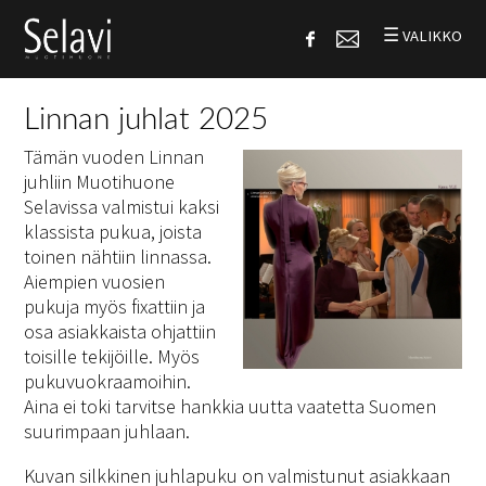
☰
VALIKKO
Linnan juhlat 2025
Tämän vuoden Linnan
juhliin Muotihuone
Selavissa valmistui kaksi
klassista pukua, joista
toinen nähtiin linnassa.
Aiempien vuosien
pukuja myös fixattiin ja
osa asiakkaista ohjattiin
toisille tekijöille. Myös
pukuvuokraamoihin.
Aina ei toki tarvitse hankkia uutta vaatetta Suomen
suurimpaan juhlaan.
Kuvan silkkinen juhlapuku on valmistunut asiakkaan